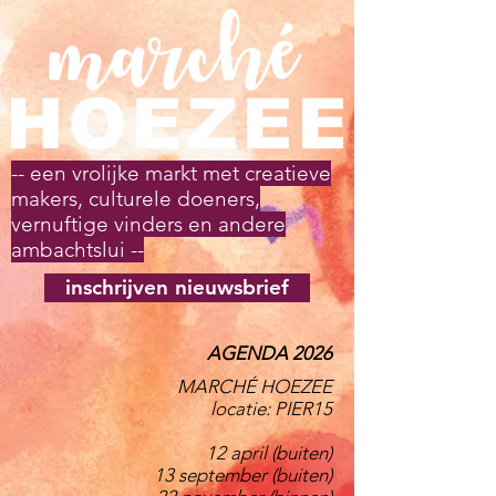
-- een vrolijke markt met creatieve
makers, culturele doeners,
vernuftige vinders en andere
ambachtslui --
inschrijven nieuwsbrief
AGENDA 2026
MARCHÉ HOEZEE
locatie: PIER15
12 april (buiten)
13 september (buiten)