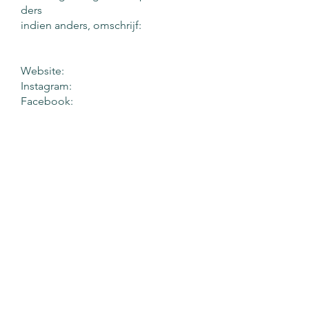
ders
indien anders, omschrijf:
Website:
Instagram:
Facebook:
Korte tekst over je merk voor
promotie. Zorg voor een goede
tekst, want dat geeft je meer kans
om gepromoot te worden. Echt! De
ik-vorm is hier verboden! En 3-5
regels is meer dan genoeg.
…..
(slechte promotieteksten hebben
helaas invloed op je aanmelding)
Voeg ook 3 stuks beeldmateriaal