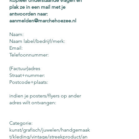
Kopieer onderstaande vragen en
plak ze in een mail met je
antwoorden naar:
aanmelden@marchehoezee.nl
Naam:
Naam label/bedrijf/merk:
Email:
Telefoonnummer:
(Factuur)adres
Straat+nummer:
Postcode+plaats:
indien je posters/flyers op ander
adres wilt ontvangen:
Categorie:
kunst/grafisch/juwelen/handgemaak
t/kleding/vintage/streekproduct/an